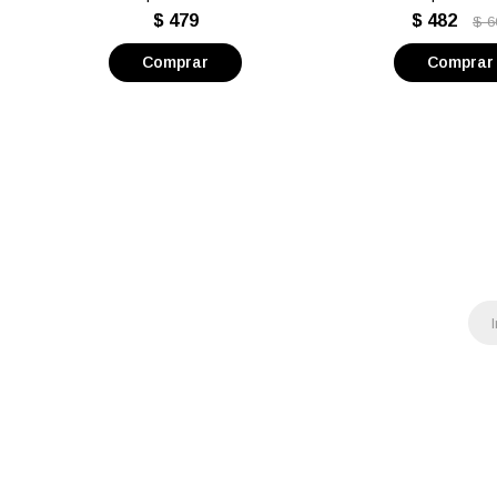
$
479
$
482
$
6