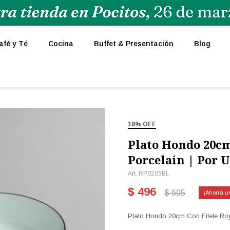
afé y Té
Cocina
Buffet & Presentación
Blog
18% OFF
Plato Hondo 20cm
Porcelain | Por 
RP0205BL
$
496
$
605
Plato Hondo 20cm Con Filete Roy