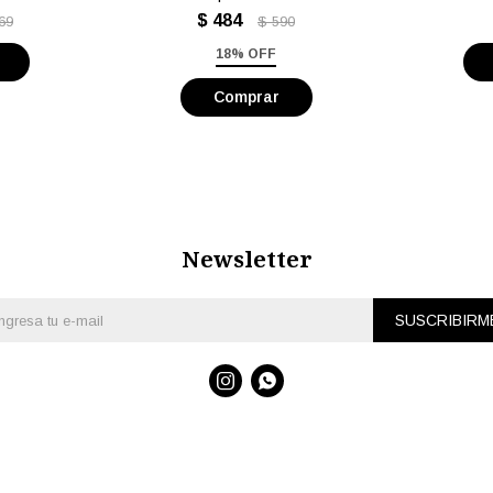
$
484
69
$
590
18% OFF
Newsletter
SUSCRIBIRM

