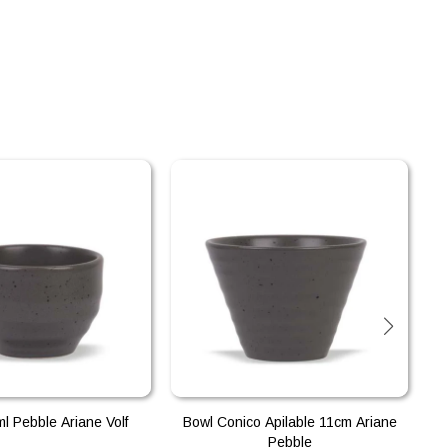
l Pebble Ariane Volf
Bowl Conico Apilable 11cm Ariane
P
Pebble