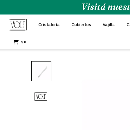
Cristalería
Cubiertos
Vajilla
C
$
0