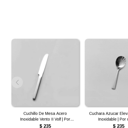
Cuchillo De Mesa Acero
Cuchara Azucar Elev
Inoxidable Vento II Volf | Por
Inoxidable | Por
unidad
$
235
$
235