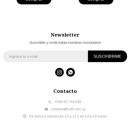
Newsletter
¡Suscribite y recibí todas nuestras novedades!
SUSCRIBIRME


Contacto
+598 98 794 949
contacto@volf.com.uy
De lunes a viernes de 10 a 13 y de 14 a 19 horas.