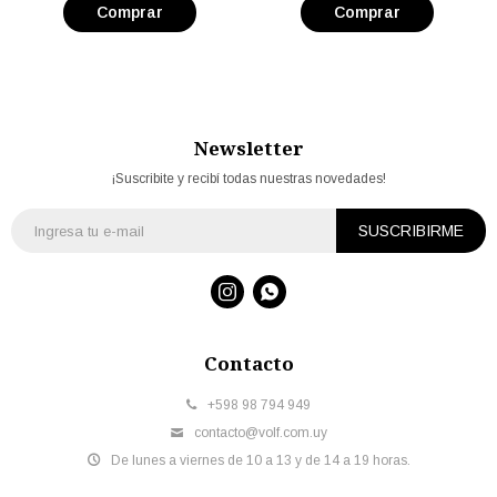
Newsletter
¡Suscribite y recibí todas nuestras novedades!
SUSCRIBIRME


Contacto
+598 98 794 949
contacto@volf.com.uy
De lunes a viernes de 10 a 13 y de 14 a 19 horas.