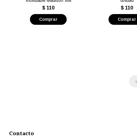
Inoxidable Madison Volf
unidad
$
110
$
110
Contacto