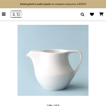

18% OFF