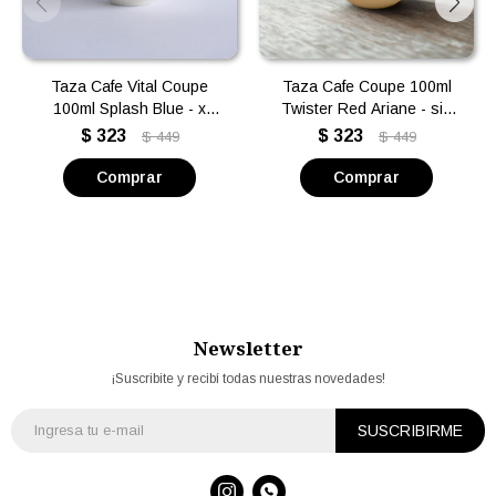
Taza Cafe Vital Coupe
Taza Cafe Coupe 100ml
100ml Splash Blue - x
Twister Red Ariane - sin
unidad.
plato
$
323
$
323
$
449
$
449
Newsletter
¡Suscribite y recibí todas nuestras novedades!
SUSCRIBIRME

