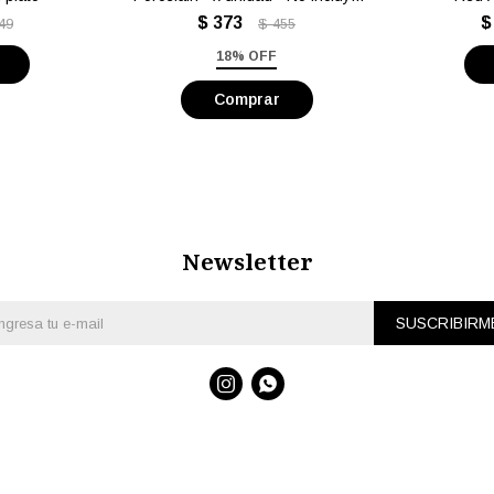
plato
$
373
$
49
$
455
18% OFF
Newsletter
SUSCRIBIRM

