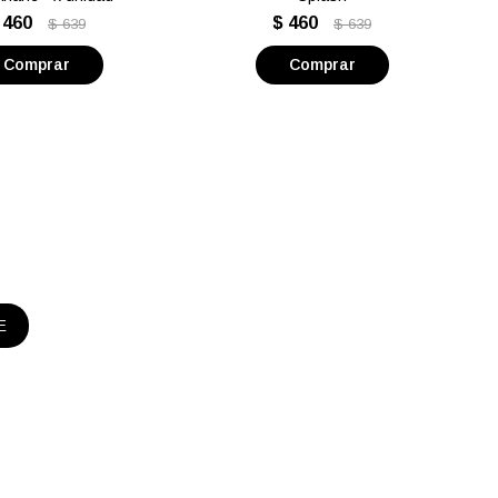
460
$
460
$
639
$
639
E