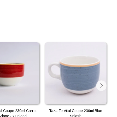
al Coupe 230ml Carrot
Taza Te Vital Coupe 230ml Blue
T
riane - x unidad
Splash