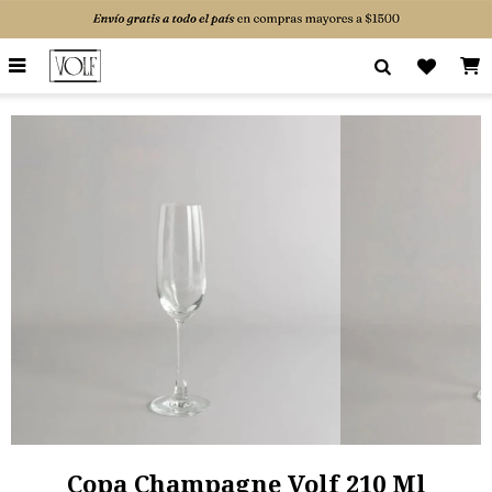

Copa Champagne Volf 210 Ml