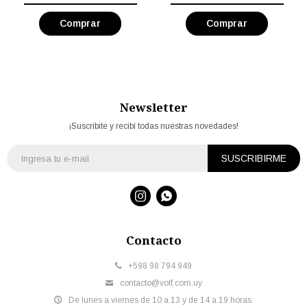
Newsletter
¡Suscribite y recibí todas nuestras novedades!
SUSCRIBIRME


Contacto
+598 98 794 949
contacto@volf.com.uy
De lunes a viernes de 10 a 13 y de 14 a 19 horas.