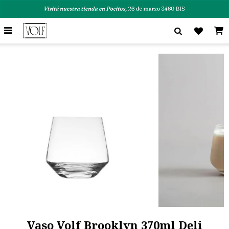

Vaso Volf Brooklyn 370ml Deli