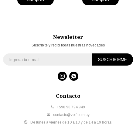
Newsletter
¡Suscribite y recibí todas nuestras novedades!
SUSCRIBIRME


Contacto
+598 98 794 949
contacto@volf.com.uy
De lunes a viernes de 10 a 13 y de 14 a 19 horas.