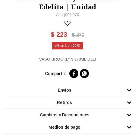
Edelita | Unidad
sj002-370
$
223
$
279
20
VASO BROOKLYN 370ML DELI


Envíos
Retiros
Cambios y Devoluciones
Medios de pago