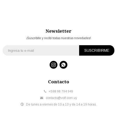
Newsletter
¡Suscribite y recibí todas nuestras novedades!
SUSCRIBIRME


Contacto
+598 98 794 949
contacto@volf.com.uy
De lunes a viernes de 10 a 13 y de 14 a 19 horas.