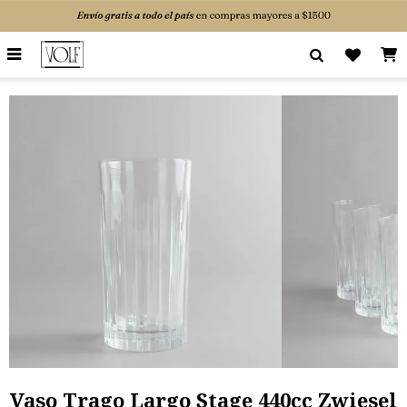

Vaso Trago Largo Stage 440cc Zwiesel