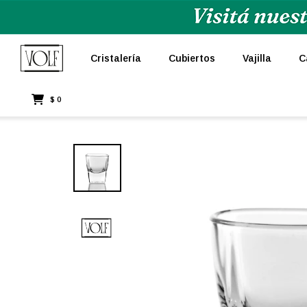
Cristalería
Cubiertos
Vajilla
C
$
0