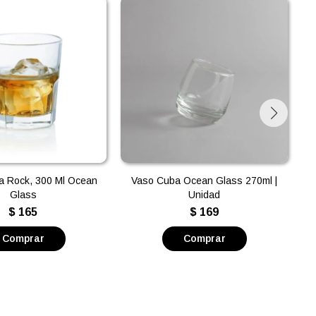
a Rock, 300 Ml Ocean
Vaso Cuba Ocean Glass 270ml |
V
Glass
Unidad
$
165
$
169