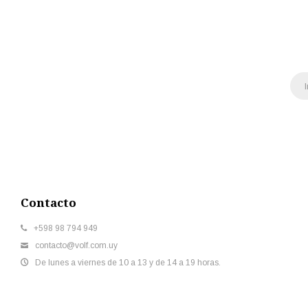
Contacto
+598 98 794 949
contacto@volf.com.uy
De lunes a viernes de 10 a 13 y de 14 a 19 horas.