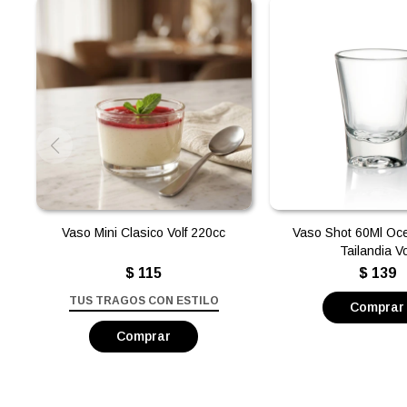
Vaso Mini Clasico Volf 220cc
Vaso Shot 60Ml Oc
Tailandia Vo
$
115
$
139
TUS TRAGOS CON ESTILO