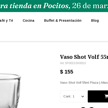
afé y Té
Cocina
Buffet & Presentación
Blog
Vaso Shot Volf 5
5P00210X0010
$
155
Vaso Shot Volf 55ml Plaza | Alt
1