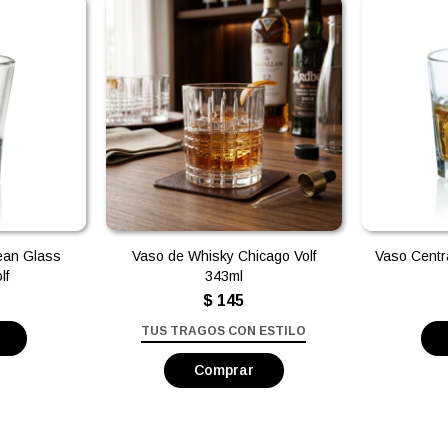
ean Glass
Vaso de Whisky Chicago Volf
Vaso Centr
lf
343ml
$
145
TUS TRAGOS CON ESTILO