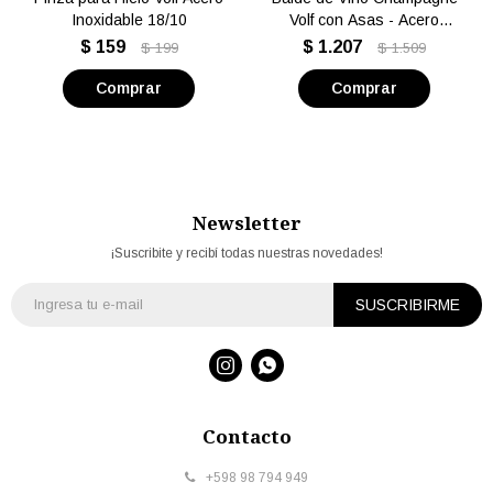
Inoxidable 18/10
Volf con Asas - Acero
Inoxidable 18/10
$
159
$
1.207
$
199
$
1.509
Newsletter
¡Suscribite y recibí todas nuestras novedades!
SUSCRIBIRME


Contacto
+598 98 794 949