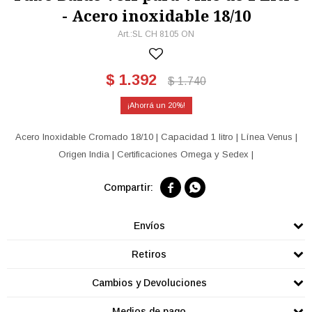
- Acero inoxidable 18/10
SL CH 8105 ON
$
1.392
$
1.740
20
Acero Inoxidable Cromado 18/10 | Capacidad 1 litro | Línea Venus |
Origen India | Certificaciones Omega y Sedex |


Envíos
Retiros
Cambios y Devoluciones
Medios de pago