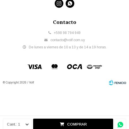


Contacto
+598 98 794 949
contacto@volf.com.uy
De lunes a viernes de 10 a 13 y de 14 a 19 horas.
© Copyright 2026 / Volf
Fenicio
1
COMPRAR