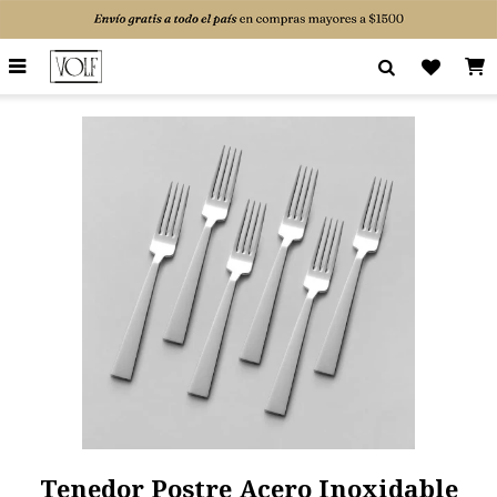

Tenedor Postre Acero Inoxidable