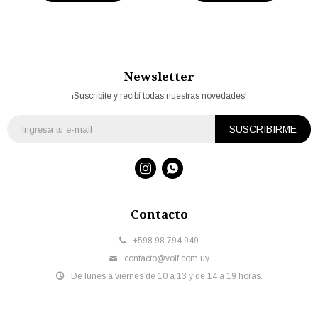
Newsletter
¡Suscribite y recibí todas nuestras novedades!
SUSCRIBIRME


Contacto
+598 98 794 949
contacto@volf.com.uy
De lunes a viernes de 10 a 13 y de 14 a 19 horas.