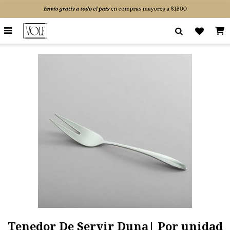

Tenedor De Servir Duna| Por unidad