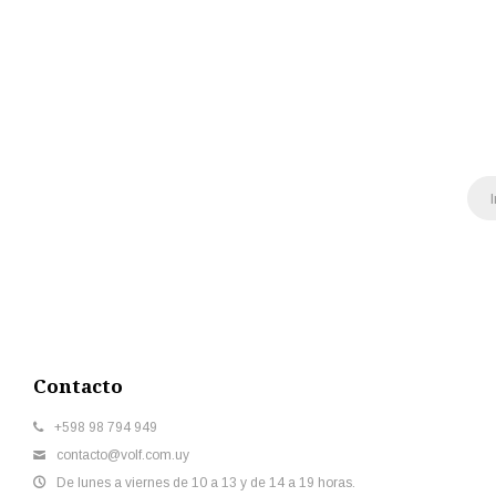
Contacto
+598 98 794 949
contacto@volf.com.uy
De lunes a viernes de 10 a 13 y de 14 a 19 horas.