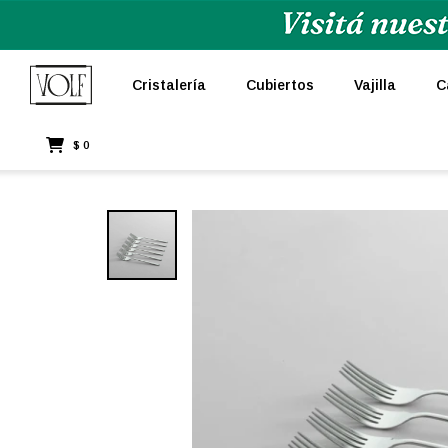
Cristalería
Cubiertos
Vajilla
C
$
0