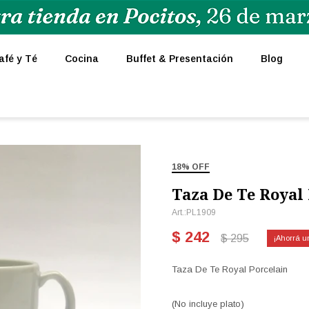
afé y Té
Cocina
Buffet & Presentación
Blog
18% OFF
Taza De Te Royal 
PL1909
$
242
$
295
Taza De Te Royal Porcelain
(No incluye plato)