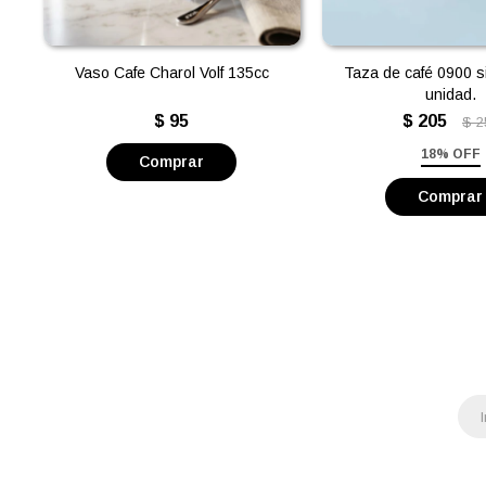
Vaso Cafe Charol Volf 135cc
Taza de café 0900 si
unidad.
$
95
$
205
$
2
18% OFF