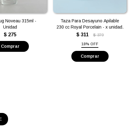
ug Noveau 315ml -
Taza Para Desayuno Apilable
Unidad
230 cc Royal Porcelain - x unidad.
$
275
$
311
$
379
18% OFF
E