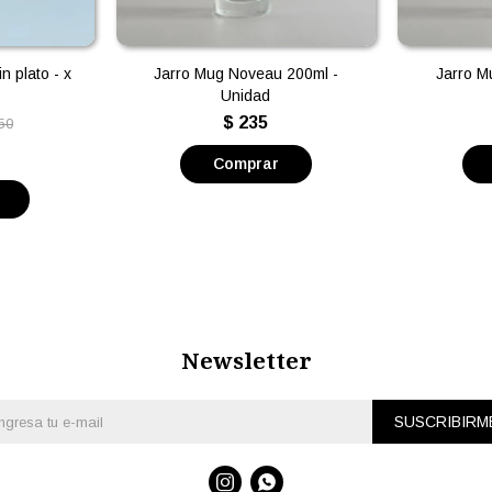
n plato - x
Jarro Mug Noveau 200ml -
Jarro M
Unidad
$
235
50
Newsletter
SUSCRIBIRM

