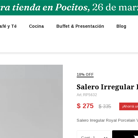
afé y Té
Cocina
Buffet & Presentación
Blog
18% OFF
Salero Irregular 
RP5632
$
275
$
335
Salero Irregular Royal Porcelain V
1