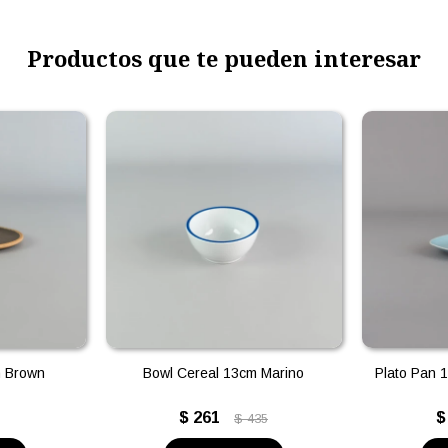
Productos que te pueden interesar
m Brown
Bowl Cereal 13cm Marino
Plato Pan 1
$
261
$
$
435