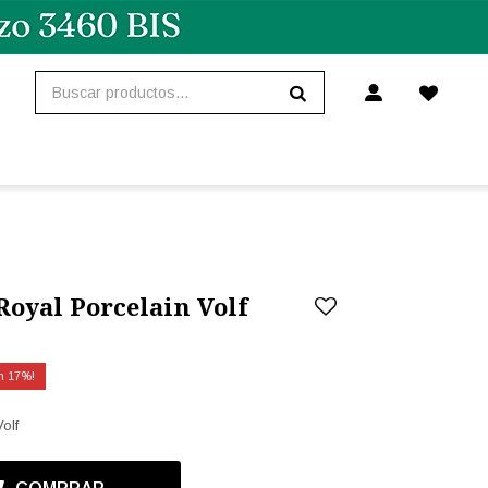
Royal Porcelain Volf
17
olf