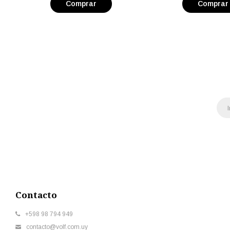
Contacto
+598 98 794 949
contacto@volf.com.uy