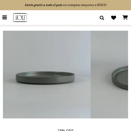

18% OFF