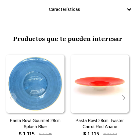
Características
Productos que te pueden interesar
Pasta Bowl Gourmet 28cm
Pasta Bowl 28cm Twister
Splash Blue
Carrot Red Ariane
$
1.115
$
1.115
$
1.549
$
1.549