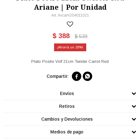
Ariane | Por Unidad
Avcarn204011021
$
388
$
539
28
Plato Postre Volf 21cm Twister Carrot Red


Envíos
Retiros
Cambios y Devoluciones
Medios de pago