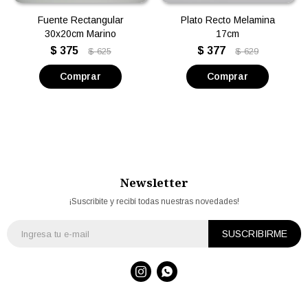
Fuente Rectangular
Plato Recto Melamina
30x20cm Marino
17cm
$
375
$
377
$
625
$
629
Newsletter
¡Suscribite y recibí todas nuestras novedades!
SUSCRIBIRME

