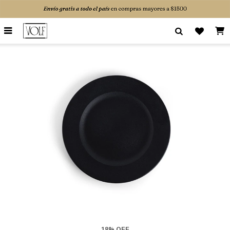

18% OFF