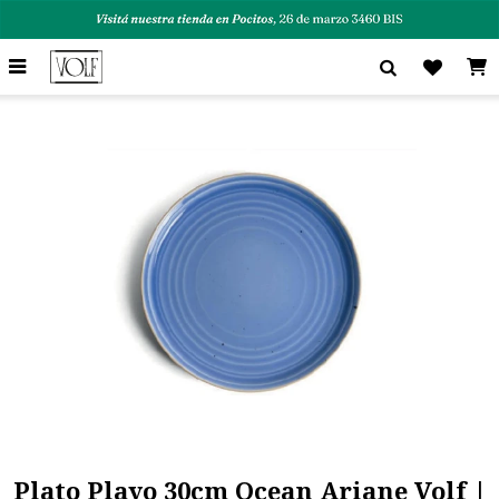

Plato Playo 30cm Ocean Ariane Volf |