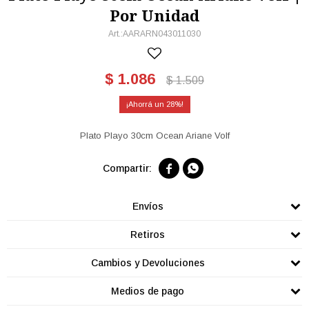
Por Unidad
AARARN043011030
$
1.086
$
1.509
28
Plato Playo 30cm Ocean Ariane Volf


Envíos
Retiros
Cambios y Devoluciones
Medios de pago