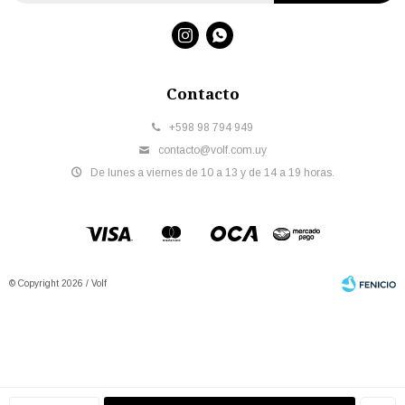


Contacto
+598 98 794 949
contacto@volf.com.uy
De lunes a viernes de 10 a 13 y de 14 a 19 horas.
© Copyright 2026 / Volf