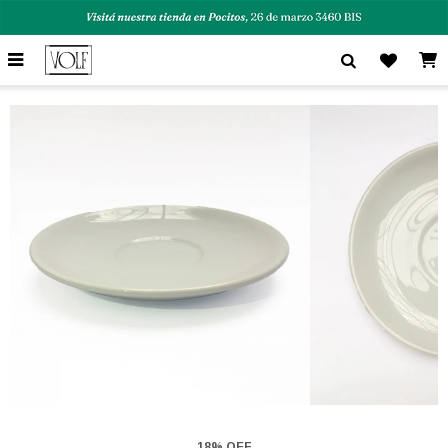

18% OFF