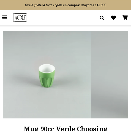

Mug 90cc Verde Choosing