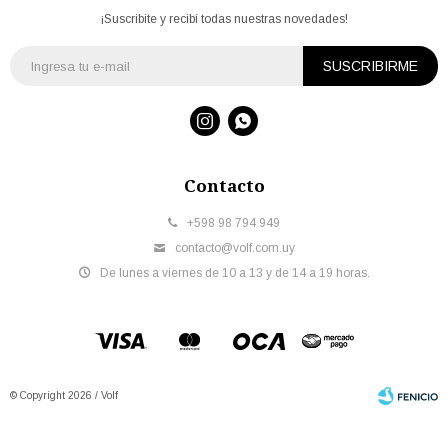
¡Suscribite y recibí todas nuestras novedades!
SUSCRIBIRME


Contacto
+598 98 794 949
contacto@volf.com.uy
De lunes a viernes de 10 a 13 y de 14 a 19 horas.
© Copyright 2026 / Volf