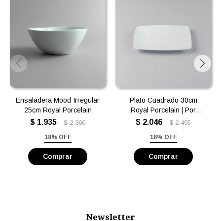
Ensaladera Mood Irregular
Plato Cuadrado 30cm
25cm Royal Porcelain
Royal Porcelain | Por
Unidad
$
1.935
$
2.046
$
2.360
$
2.495
18% OFF
18% OFF
Newsletter