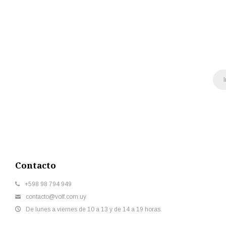
Contacto
+598 98 794 949
contacto@volf.com.uy
De lunes a viernes de 10 a 13 y de 14 a 19 horas.