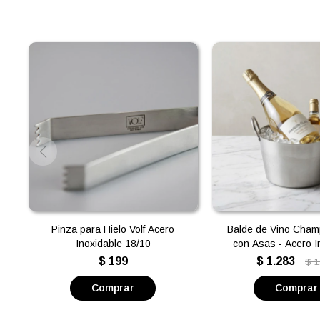
Pinza para Hielo Volf Acero
Balde de Vino Cham
Inoxidable 18/10
con Asas - Acero I
18/10
$
199
$
1.283
$
1