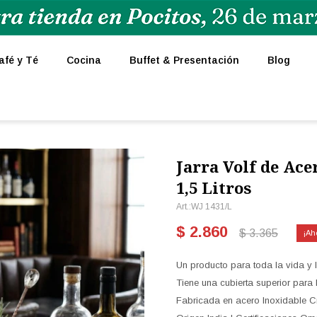
afé y Té
Cocina
Buffet & Presentación
Blog
Jarra Volf de Ace
1,5 Litros
WJ 1431/L
$
2.860
$
3.365
Un producto para toda la vida y l
Tiene una cubierta superior para l
Fabricada en acero Inoxidable C