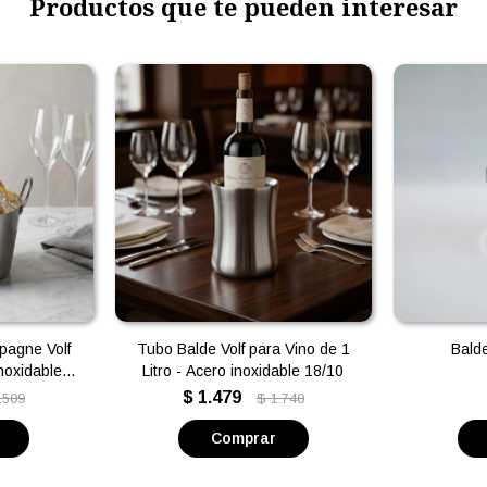
Productos que te pueden interesar
pagne Volf
Tubo Balde Volf para Vino de 1
Balde
noxidable
Litro - Acero inoxidable 18/10
$
1.479
.509
$
1.740