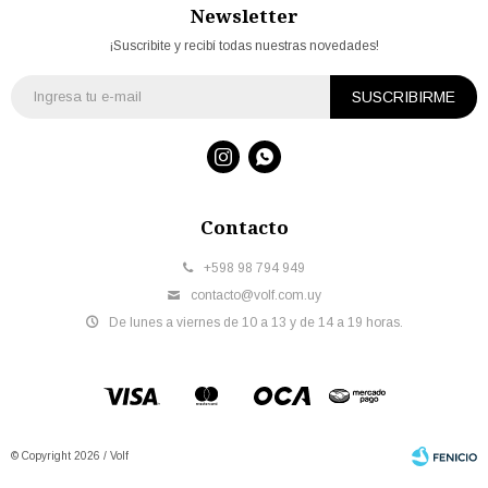
Newsletter
¡Suscribite y recibí todas nuestras novedades!
SUSCRIBIRME


Contacto
+598 98 794 949
contacto@volf.com.uy
De lunes a viernes de 10 a 13 y de 14 a 19 horas.
© Copyright 2026 / Volf