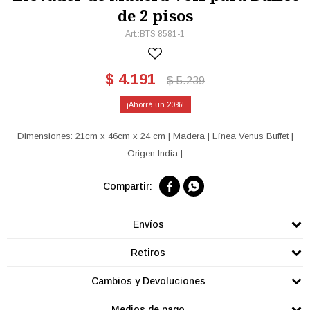
de 2 pisos
BTS 8581-1
$
4.191
$
5.239
20
Dimensiones: 21cm x 46cm x 24 cm | Madera | Línea Venus Buffet |
Origen India |


Envíos
Retiros
Cambios y Devoluciones
Medios de pago