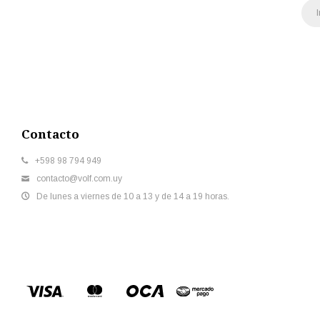
Contacto
+598 98 794 949
contacto@volf.com.uy
De lunes a viernes de 10 a 13 y de 14 a 19 horas.