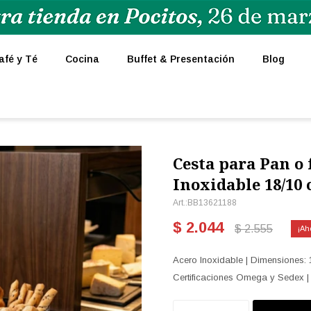
afé y Té
Cocina
Buffet & Presentación
Blog
Cesta para Pan o 
Inoxidable 18/10 
BB13621188
$
2.044
$
2.555
Acero Inoxidable | Dimensiones: 
Certificaciones Omega y Sedex |