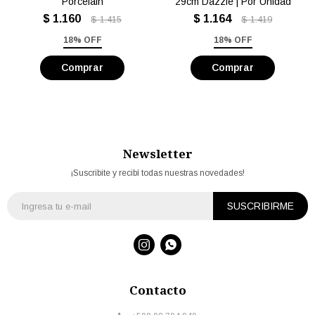
Porcelain
29cm Dazzle | Por Unidad
$
1.160
$
1.164
$
1.415
$
1.419
18% OFF
18% OFF
Newsletter
¡Suscribite y recibí todas nuestras novedades!
SUSCRIBIRME


Contacto