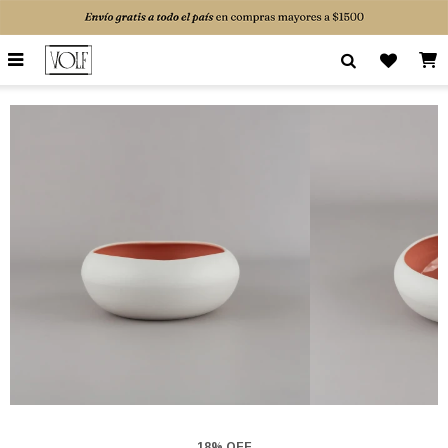

18% OFF