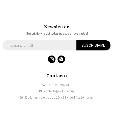
Newsletter
¡Suscribite y recibí todas nuestras novedades!
SUSCRIBIRME


Contacto
+598 98 794 949
contacto@volf.com.uy
De lunes a viernes de 10 a 13 y de 14 a 19 horas.