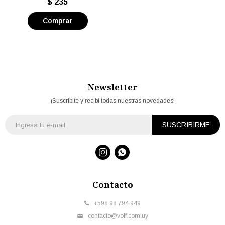
$
235
Newsletter
¡Suscribite y recibí todas nuestras novedades!
SUSCRIBIRME


Contacto
+598 98 794 949
contacto@volf.com.uy