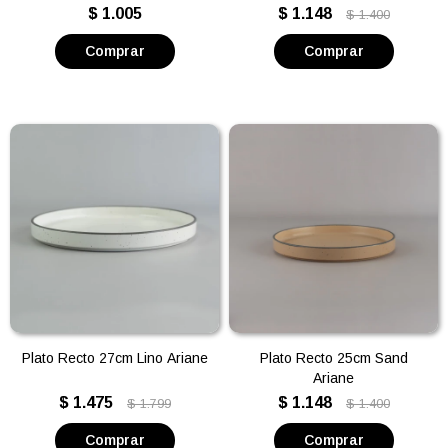
$
1.005
$
1.148
$
1.400
Plato Recto 27cm Lino Ariane
Plato Recto 25cm Sand
Ariane
$
1.475
$
1.148
$
1.799
$
1.400