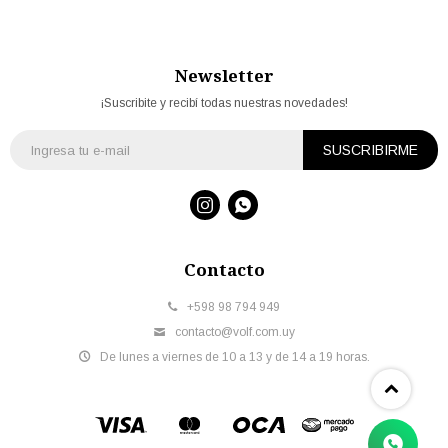
Newsletter
¡Suscribite y recibí todas nuestras novedades!
SUSCRIBIRME


Contacto
+598 98 794 949
contacto@volf.com.uy
De lunes a viernes de 10 a 13 y de 14 a 19 horas.