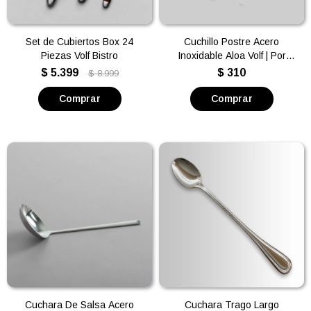
Set de Cubiertos Box 24
Cuchillo Postre Acero
Piezas Volf Bistro
Inoxidable Aloa Volf | Por
unidad
$
5.399
$
310
$
8.999
Cuchara De Salsa Acero
Cuchara Trago Largo