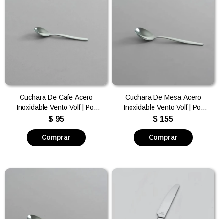
Cuchara De Cafe Acero
Cuchara De Mesa Acero
Inoxidable Vento Volf | Por
Inoxidable Vento Volf | Por
unidad
unidad
$
95
$
155