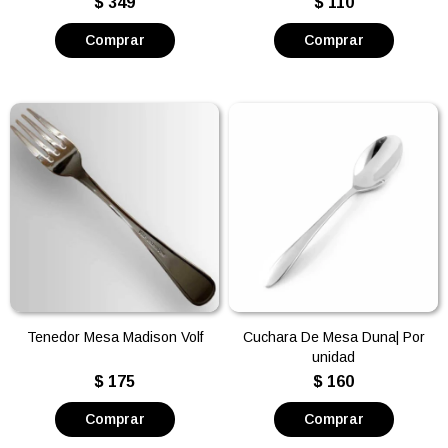
$
349
$
110
Tenedor Mesa Madison Volf
Cuchara De Mesa Duna| Por
unidad
$
175
$
160