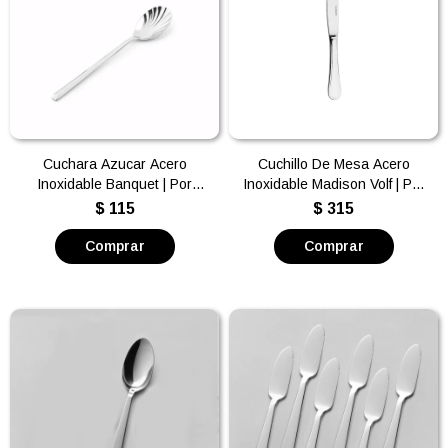
Cuchara Azucar Acero
Cuchillo De Mesa Acero
Inoxidable Banquet | Por
Inoxidable Madison Volf | Por
unidad
unidad
$
115
$
315