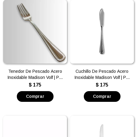
Tenedor De Pescado Acero
Cuchillo De Pescado Acero
Inoxidable Madison Volf | Por
Inoxidable Madison Volf | Por
unidad
unidad
$
175
$
175