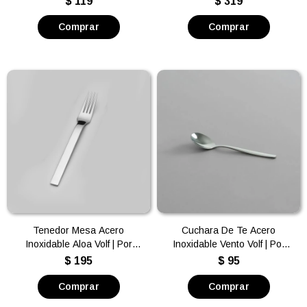
$
119
$
319
Tenedor Mesa Acero
Cuchara De Te Acero
Inoxidable Aloa Volf | Por
Inoxidable Vento Volf | Por
unidad
unidad
$
195
$
95