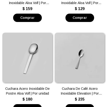
Inoxidable Aloa Volf | Por
Inoxidable Aloa Volf | Por
unidad
unidad
$
159
$
129
Cuchara Acero Inoxidable De
Cuchara De Café Acero
Postre Aloa Volf | Por unidad
Inoxidable Elevation | Por
unidad
$
180
$
235