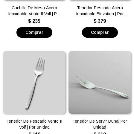
Cuchillo De Mesa Acero
Tenedor Pescado Acero
Inoxidable Vento II Volf | Por
Inoxidable Elevation | Por
unidad
unidad
$
235
$
379
Tenedor De Pescado Vento II
Tenedor De Servir Duna| Por
Volf | Por unidad
unidad