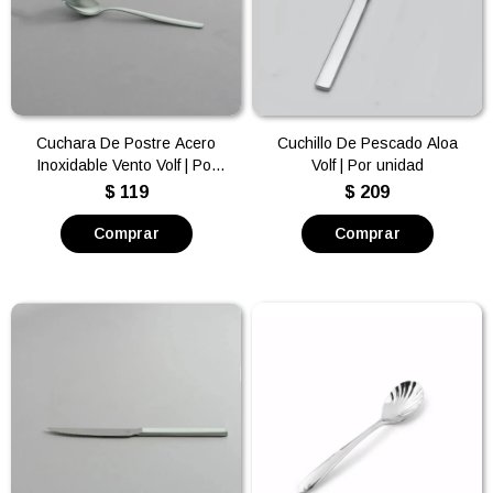
Cuchara De Postre Acero
Cuchillo De Pescado Aloa
Inoxidable Vento Volf | Por
Volf | Por unidad
unidad
$
119
$
209