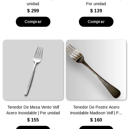
unidad
Por unidad
$
299
$
139
Tenedor De Mesa Vento Volf
Tenedor De Postre Acero
Acero Inoxidable | Por unidad
Inoxidable Madison Volf | Por
unidad
$
155
$
160