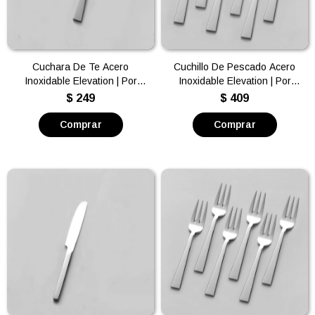
Cuchara De Te Acero
Cuchillo De Pescado Acero
Inoxidable Elevation | Por
Inoxidable Elevation | Por
unidad
unidad
$
249
$
409