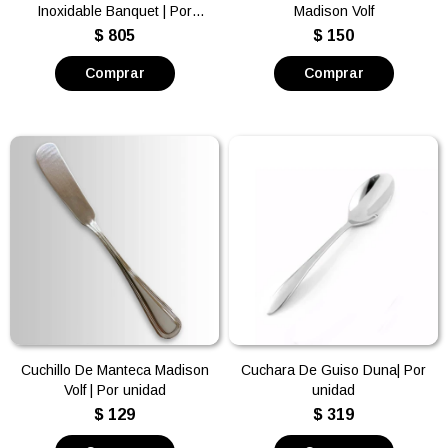
Inoxidable Banquet | Por
Madison Volf
unidad
$
805
$
150
Cuchillo De Manteca Madison
Cuchara De Guiso Duna| Por
Volf | Por unidad
unidad
$
129
$
319