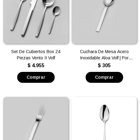
Set De Cubiertos Box 24
Cuchara De Mesa Acero
Piezas Vento II Volf
Inoxidable Aloa Volf | Por
unidad
$
4.955
$
305